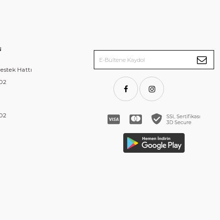
N
stek Hattı
 02
 02