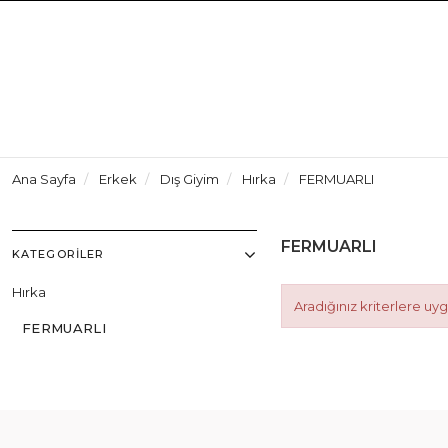
Ana Sayfa
Erkek
Dış Giyim
Hırka
FERMUARLI
FERMUARLI
KATEGORILER
Hırka
Aradığınız kriterlere u
FERMUARLI