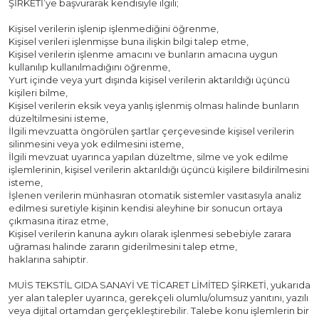
ŞİRKETİ’ye başvurarak kendisiyle ilgili;
Kişisel verilerin işlenip işlenmediğini öğrenme,
Kişisel verileri işlenmişse buna ilişkin bilgi talep etme,
Kişisel verilerin işlenme amacını ve bunların amacına uygun
kullanılıp kullanılmadığını öğrenme,
Yurt içinde veya yurt dışında kişisel verilerin aktarıldığı üçüncü
kişileri bilme,
Kişisel verilerin eksik veya yanlış işlenmiş olması halinde bunların
düzeltilmesini isteme,
İlgili mevzuatta öngörülen şartlar çerçevesinde kişisel verilerin
silinmesini veya yok edilmesini isteme,
İlgili mevzuat uyarınca yapılan düzeltme, silme ve yok edilme
işlemlerinin, kişisel verilerin aktarıldığı üçüncü kişilere bildirilmesini
isteme,
İşlenen verilerin münhasıran otomatik sistemler vasıtasıyla analiz
edilmesi suretiyle kişinin kendisi aleyhine bir sonucun ortaya
çıkmasına itiraz etme,
Kişisel verilerin kanuna aykırı olarak işlenmesi sebebiyle zarara
uğraması halinde zararın giderilmesini talep etme,
haklarına sahiptir.
MUİS TEKSTİL GIDA SANAYİ VE TİCARET LİMİTED ŞİRKETİ, yukarıda
yer alan talepler uyarınca, gerekçeli olumlu/olumsuz yanıtını, yazılı
veya dijital ortamdan gerçekleştirebilir. Talebe konu işlemlerin bir