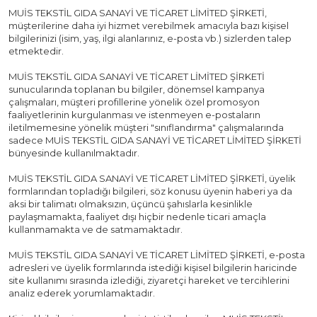
MUİS TEKSTİL GIDA SANAYİ VE TİCARET LİMİTED ŞİRKETİ,
müşterilerine daha iyi hizmet verebilmek amacıyla bazı kişisel
bilgilerinizi (isim, yaş, ilgi alanlarınız, e-posta vb.) sizlerden talep
etmektedir.
MUİS TEKSTİL GIDA SANAYİ VE TİCARET LİMİTED ŞİRKETİ
sunucularında toplanan bu bilgiler, dönemsel kampanya
çalışmaları, müşteri profillerine yönelik özel promosyon
faaliyetlerinin kurgulanması ve istenmeyen e-postaların
iletilmemesine yönelik müşteri "sınıflandırma" çalışmalarında
sadece MUİS TEKSTİL GIDA SANAYİ VE TİCARET LİMİTED ŞİRKETİ
bünyesinde kullanılmaktadır.
MUİS TEKSTİL GIDA SANAYİ VE TİCARET LİMİTED ŞİRKETİ, üyelik
formlarından topladığı bilgileri, söz konusu üyenin haberi ya da
aksi bir talimatı olmaksızın, üçüncü şahıslarla kesinlikle
paylaşmamakta, faaliyet dışı hiçbir nedenle ticari amaçla
kullanmamakta ve de satmamaktadır.
MUİS TEKSTİL GIDA SANAYİ VE TİCARET LİMİTED ŞİRKETİ, e-posta
adresleri ve üyelik formlarında istediği kişisel bilgilerin haricinde
site kullanımı sırasında izlediği, ziyaretçi hareket ve tercihlerini
analiz ederek yorumlamaktadır.