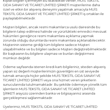
Kişisel bilgiler içermeyen bu istatistiksel veriler, MUİS TEKSTİL
GIDA SANAYİ VE TİCARET LİMİTED ŞİRKETİ müşterilerine daha
özel ve etkin bir alışveriş deneyimi yaşatmak amacıyla MUİS
TEKSTİL GIDA SANAYİ VE TİCARET LİMİTED ŞİRKETİ iş ortakları ile
paylaşılabilmektedir.
Müşteri bilgileri, ancak resmi makamlarca usulü dairesinde bu
bilgilerin talep edilmesi halinde ve yürürlükteki emredici mevzuat
hükümleri gereğince resmi makamlara açıklama yapmak
zorunda olduğu durumlarda resmi makamlara açıklanabilecektir.
Müşterinin sisteme girdiği tüm bilgilere sadece Müşteri
ulaşabilmekte ve bu bilgileri sadece Müşteri değiştirebilmektedir.
Bir başkasının bu bilgilere ulaşması ve bunları değiştirmesi
mümkün değildir.
Ödeme sayfasında istenen kredi kartı bilgileriniz, siteden alışveriş
yapan siz değerli müşterilerimizin güvenliğini en üst seviyede
tutmak amacıyla hiçbir şekilde MUİS TEKSTİL GIDA SANAYİ VE
TİCARET LİMİTED ŞİRKETİ veya ona hizmet veren şirketlerin
sunucularında tutulmamaktadır. Bu şekilde ödemeye yönelik tüm
işlemlerin MUİS TEKSTİL GIDA SANAYİ VE TİCARET LİMİTED
ŞİRKETİ arayüzü üzerinden banka ve bilgisayarınız arasında
gerçekleşmesi sağlanmaktadır.
Üyelerimiz, MUİS TEKSTİL GIDA SANAYİ VE TİCARET LİMİTED