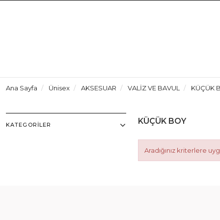
Ana Sayfa
Ünisex
AKSESUAR
VALİZ VE BAVUL
KÜÇÜK 
KÜÇÜK BOY
KATEGORILER
Aradığınız kriterlere u