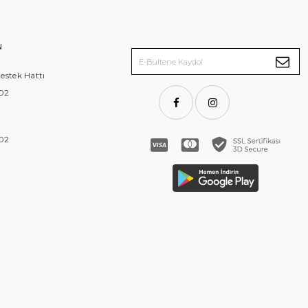
N
stek Hattı
 02
 02